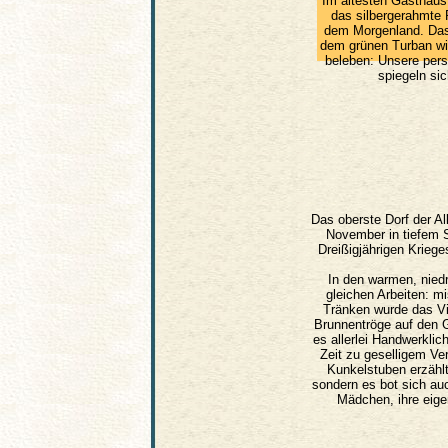
Im ältesten Gasthaus
das silbergerahmte 
dem Morgenland. Das
dem grünen Turban wir
beleben: Unsere per
spiegeln si
Das oberste Dorf der All
November in tiefem 
Dreißigjährigen Kriege
In den warmen, niedr
gleichen Arbeiten: m
Tränken wurde das Vi
Brunnentröge auf den 
es allerlei Handwerklic
Zeit zu geselligem Ve
Kunkelstuben erzähl
sondern es bot sich au
Mädchen, ihre eig